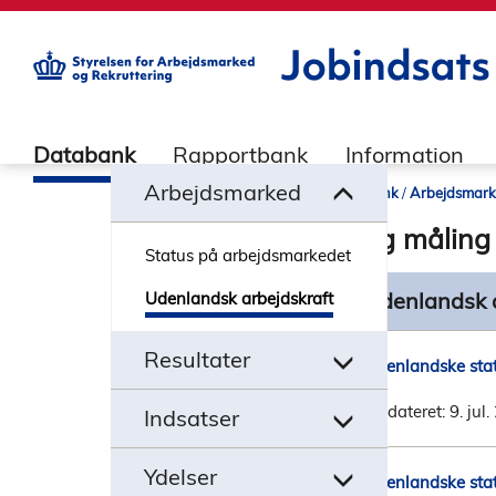
builddate: 2026-02-02 16:12:57
Databank
Rapportbank
Information
Databank
Arbejdsmar
Vælg måling
Status på arbejdsmarkedet
Udenlandsk arbejdskraft