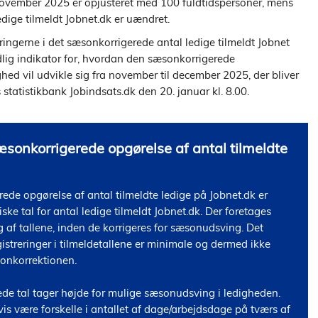
ovember 2025 er opjusteret med 100 fuldtidspersoner, mens
edige tilmeldt Jobnet.dk er uændret.
ngerne i det sæsonkorrigerede antal ledige tilmeldt Jobnet
lig indikator for, hvordan den sæsonkorrigerede
hed vil udvikle sig fra november til december 2025, der bliver
s statistikbank Jobindsats.dk den 20. januar kl. 8.00.
onkorrigerede opgørelse af antal tilmeldte
de opgørelse af antal tilmeldte ledige på Jobnet.dk er 
ske tal for antal ledige tilmeldt Jobnet.dk. Der foretages 
 af tallene, inden de korrigeres for sæsonudsving. Det 
gistreringer i tilmeldetallene er minimale og dermed ikke 
onkorrektionen. 

de tal tager højde for mulige sæsonudsving i ledigheden. 
s være forskelle i antallet af dage/arbejdsdage på tværs af 