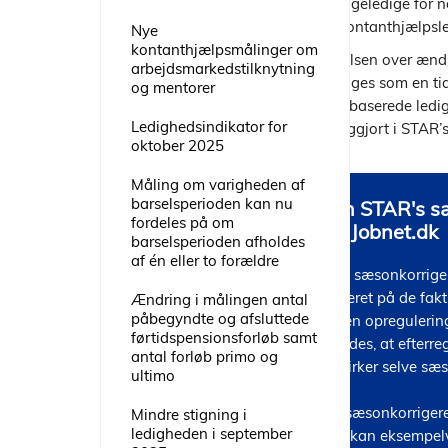
dagpengeledige for n
antal kontanthjælpsl
Nye
kontanthjælpsmålinger om
Opgørelsen over ændri
arbejdsmarkedstilknytning
kan bruges som en tid
og mentorer
registerbaserede ledig
Ledighedsindikator for
offentliggjort i STAR’
oktober 2025
Måling om varigheden af
barselsperioden kan nu
Om STAR's sæs
fordeles på om
på Jobnet.dk
barselsperioden afholdes
af én eller to forældre
Den sæsonkorrigere
baseret på de fakti
Ændring i målingen antal
påbegyndte og afsluttede
ingen opregulering
førtidspensionsforløb samt
skyldes, at efterre
antal forløb primo og
påvirker selve sæs
ultimo
De sæsonkorrigere
Mindre stigning i
ledigheden i september
Det kan eksempelvi