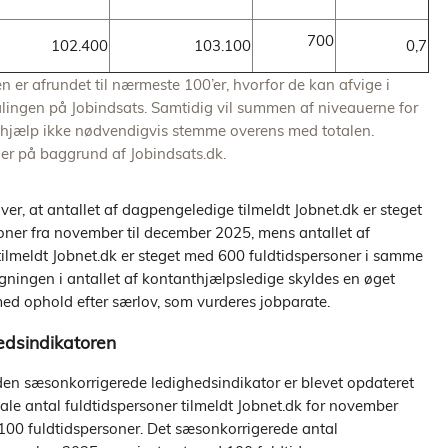
700
102.400
103.100
0,7
en er afrundet til nærmeste 100’er, hvorfor de kan afvige i
 målingen på Jobindsats. Samtidig vil summen af niveauerne for
jælp ikke nødvendigvis stemme overens med totalen.
er på baggrund af Jobindsats.dk.
er, at antallet af dagpengeledige tilmeldt Jobnet.dk er steget
ner fra november til december 2025, mens antallet af
ilmeldt Jobnet.dk er steget med 600 fuldtidspersoner i samme
Stigningen i antallet af kontanthjælpsledige skyldes en øget
med ophold efter særlov, som vurderes jobparate.
edsindikatoren
 den sæsonkorrigerede ledighedsindikator er blevet opdateret
tale antal fuldtidspersoner tilmeldt Jobnet.dk for november
100 fuldtidspersoner. Det sæsonkorrigerede antal