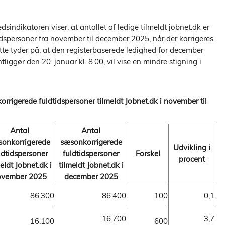
dsindikatoren viser, at antallet af ledige tilmeldt jobnet.dk er
dspersoner fra november til december 2025, når der korrigeres
te tyder på, at den registerbaserede ledighed for december
iggør den 20. januar kl. 8.00, vil vise en mindre stigning i
orrigerede fuldtidspersoner tilmeldt Jobnet.dk i november til
Antal
Antal
sonkorrigerede
sæsonkorrigerede
Udvikling i
ldtidspersoner
fuldtidspersoner
Forskel
procent
eldt Jobnet.dk i
tilmeldt Jobnet.dk i
ovember 2025
december 2025
86.300
86.400
100
0,1
16.700
3,7
16.100
600