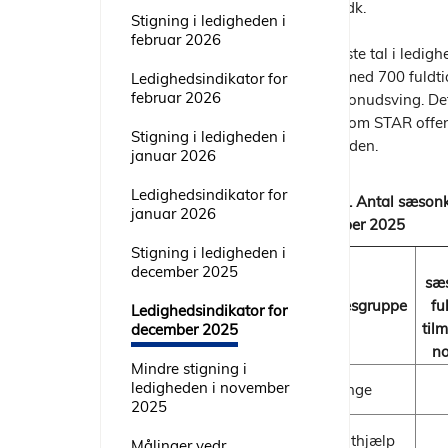
Jobnet.dk.
Stigning i ledigheden i
februar 2026
De nyeste tal i ledighe
steget med 700 fuldti
Ledighedsindikator for
februar 2026
for sæsonudsving. Det
2025, som STAR offentl
Stigning i ledigheden i
ledigheden.
januar 2026
Ledighedsindikator for
Tabel 1. Antal sæsonk
januar 2026
december 2025
Stigning i ledigheden i
december 2025
sæ
Ydelsesgruppe
fu
Ledighedsindikator for
tilm
december 2025
n
Mindre stigning i
ledigheden i november
Dagpenge
2025
Kontanthjælp
Målinger vedr.