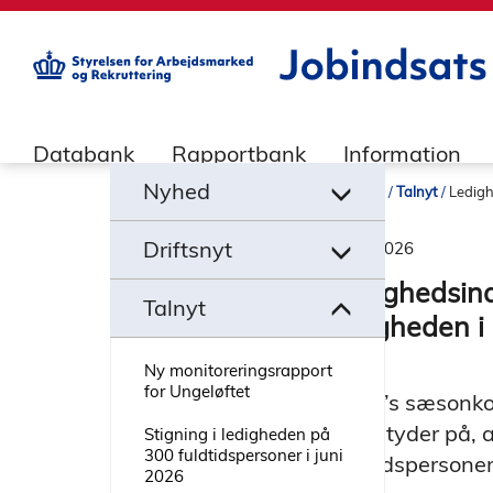
builddate: 2026-02-02 16:12:57
Databank
Rapportbank
Information
Nyheder
Talnyt
Ledigh
06.01.2026
Ledighedsind
ledigheden 
Ny monitoreringsrapport
for Ungeløftet
STAR’s sæsonkor
2025 tyder på, a
Stigning i ledigheden på
300 fuldtidspersoner i juni
fuldtidspersone
2026