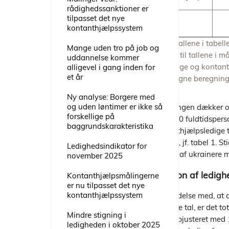
rådighedssanktioner er
tilpasset det nye
Total
kontanthjælpssystem
Anm.: Tallene i tabell
Mange uden tro på job og
forhold til tallene i
uddannelse kommer
dagpenge og kontanth
alligevel i gang inden for
et år
Kilde: Egne beregning
Ny analyse: Borgere med
og uden løntimer er ikke så
Udviklingen dækker ov
forskellige på
med 100 fuldtidsperso
baggrundskarakteristika
kontanthjælpsledige t
periode, jf. tabel 1. 
Ledighedsindikator for
tilgang af ukrainere 
november 2025
Revision af ledigh
Kontanthjælpsmålingerne
er nu tilpasset det nye
kontanthjælpssystem
I forbindelse med, at
med nye tal, er det to
Mindre stigning i
2025 opjusteret med 
ledigheden i oktober 2025