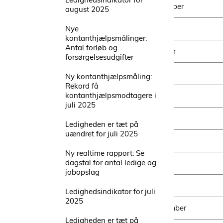
December
august 2025
Nye
Januar
kontanthjælpsmålinger:
Antal forløb og
Februar
forsørgelsesudgifter
Marts
Ny kontanthjælpsmåling:
Rekord få
kontanthjælpsmodtagere i
April
juli 2025
Maj
Ledigheden er tæt på
uændret for juli 2025
Juni
Ny realtime rapport: Se
dagstal for antal ledige og
Juli
jobopslag
August
Ledighedsindikator for juli
2025
September
Ledigheden er tæt på