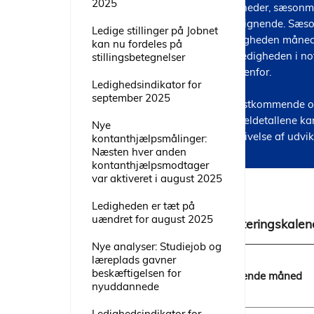
2025
måneder, sæsonmøns
og lignende. Sæson
Ledige stillinger på Jobnet
ledigheden måned
kan nu fordeles på
af ledigheden i not
stillingsbetegnelser
nedenfor.

Ledighedsindikator for
september 2025
Næstkommende opd
tilmeldetallene kan
Nye
angivelse af udvik
kontanthjælpsmålinger:
Næsten hver anden
kontanthjælpsmodtager
var aktiveret i august 2025
Ledigheden er tæt på
uændret for august 2025
Opdateringskalen
Nye analyser: Studiejob og
læreplads gavner
beskæftigelsen for
Vedrørende måned
nyuddannede
Ledighedsindikator for