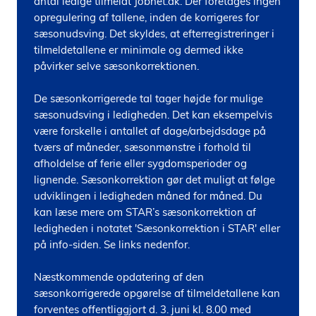
antal ledige tilmeldt Jobnet.dk. Der foretages ingen 
opregulering af tallene, inden de korrigeres for 
sæsonudsving. Det skyldes, at efterregistreringer i 
tilmeldetallene er minimale og dermed ikke 
påvirker selve sæsonkorrektionen. 

De sæsonkorrigerede tal tager højde for mulige 
sæsonudsving i ledigheden. Det kan eksempelvis 
være forskelle i antallet af dage/arbejdsdage på 
tværs af måneder, sæsonmønstre i forhold til 
afholdelse af ferie eller sygdomsperioder og 
lignende. Sæsonkorrektion gør det muligt at følge 
udviklingen i ledigheden måned for måned. Du 
kan læse mere om STAR’s sæsonkorrektion af 
ledigheden i notatet 'Sæsonkorrektion i STAR' eller 
på info-siden. Se links nedenfor.

Næstkommende opdatering af den 
sæsonkorrigerede opgørelse af tilmeldetallene kan 
forventes offentliggjort d. 3. juni kl. 8.00 med 