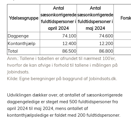
Antal
Antal
sæsonkorrigerede
sæsonkorrigerede
Ydelsesgruppe
Forsk
fuldtidspersoner i
fuldtidspersoner i
april 2024
maj 2024
Dagpenge
74.100
74.600
Kontanthjælp
12.400
12.200
Total
86.500
86.800
Anm.: Tallene i tabellen er afrundet til nærmest 100’er,
hvorfor de kan afvige i forhold til tallene i målingen på
Jobindsats.
Kilde: Egne beregninger på baggrund af Jobindsats.dk.
Udviklingen dækker over, at antallet af sæsonkorrigerede
dagpengeledige er steget med 500 fuldtidspersoner fra
april 2024 til maj 2024, mens antallet af
kontanthjælpsledige er faldet med 200 fuldtidspersoner.