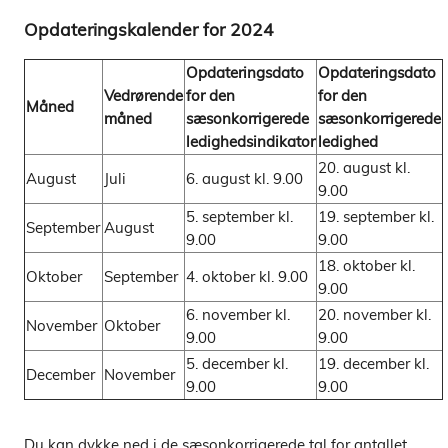
Opdateringskalender for 2024
Opdateringsdato
Opdateringsdato
Vedrørende
for den
for den
Måned
måned
sæsonkorrigerede
sæsonkorrigerede
ledighedsindikator
ledighed
20. august kl.
August
Juli
6. august kl. 9.00
9.00
5. september kl.
19. september kl.
September
August
9.00
9.00
18. oktober kl.
Oktober
September
4. oktober kl. 9.00
9.00
6. november kl.
20. november kl.
November
Oktober
9.00
9.00
5. december kl.
19. december kl.
December
November
9.00
9.00
Du kan dykke ned i de sæsonkorrigerede tal for antallet