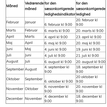
Vedrørende
for den
for den
Måned
måned
sæsonkorrigerede
sæsonkorrigerede
ledighedsindikator
ledighed
20. februar kl
Februar
Januar
6. februar kl 9.00
9.00
Marts
Februar
6. marts kl 9.00
20. marts kl 9.00
April
Marts
4. april kl 9.00
23. april kl 9.00
Maj
April
6. maj kl 9.00
20. maj kl 9.00
Juni
Maj
4. juni kl 9.00
19. juni kl 9.00
Juli
Juni
4. juli kl 9.00
21. juli kl 9.00
August
Juli
6. august kl 9.00
20. august kl 9.00
4. september kl
18. september kl
September
August
9.00
9.00
20 oktober kl
Oktober
September
6. oktober kl 9.00
9.00
6. november kl
20. november kl
November
Oktober
9.00
9.00
4. december kl
18. december kl
December
November
9.00
9.00.