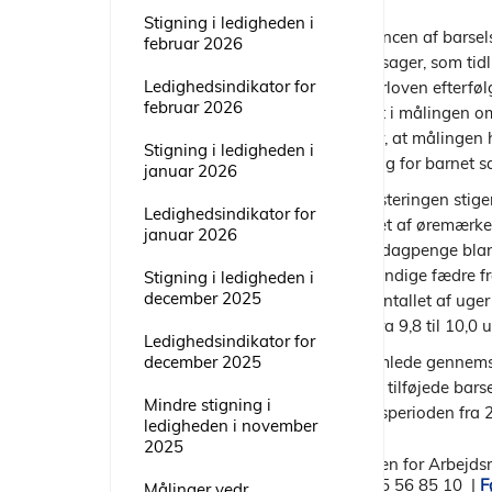
Stigning i ledigheden i
I leverancen af barse
februar 2026
barselssager, som tid
Ledighedsindikator for
fædreorloven efterfølg
februar 2026
indgået i målingen 
betyder, at målingen 
Stigning i ledigheden i
fædre og for barnet s
januar 2026
Med justeringen stige
Ledighedsindikator for
omfattet af øremærket 
januar 2026
barselsdagpenge bland
selvstændige fædre fr
Stigning i ledigheden i
december 2025
stiger antallet af uge
stiger fra 9,8 til 10,0 
Ledighedsindikator for
Det samlede gennemsn
december 2025
med de tilføjede barse
Mindre stigning i
målingsperioden fra 2
ledigheden i november
2025
Styrelsen for Arbejd
CVR: 55 56 85 10
|
F
Målinger vedr.