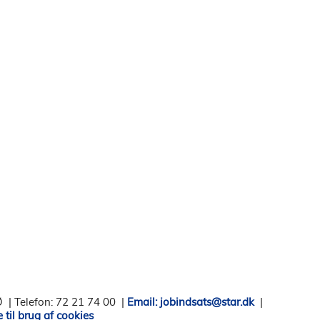
Ø
|
Telefon: 72 21 74 00
|
Email: jobindsats@star.dk
|
til brug af cookies