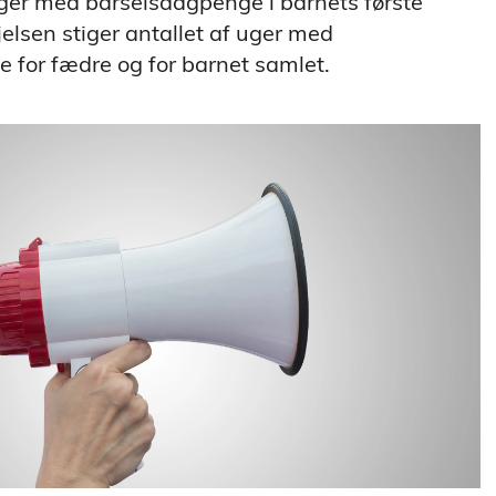
uger med barselsdagpenge i barnets første
øjelsen stiger antallet af uger med
 for fædre og for barnet samlet.