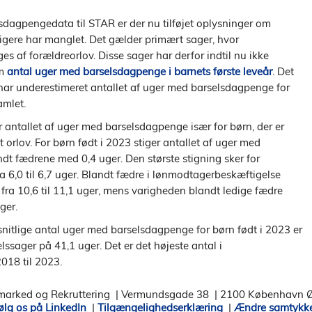
lsdagpengedata til STAR er der nu tilføjet oplysninger om
ligere har manglet. Det gælder primært sager, hvor
es af forældreorlov. Disse sager har derfor indtil nu ikke
om
antal uger med barselsdagpenge i barnets første leveår
. Det
har underestimeret antallet af uger med barselsdagpenge for
amlet.
r antallet af uger med barselsdagpenge især for børn, der er
orlov. For børn født i 2023 stiger antallet af uger med
t fædrene med 0,4 uger. Den største stigning sker for
a 6,0 til 6,7 uger. Blandt fædre i lønmodtagerbeskæftigelse
r fra 10,6 til 11,1 uger, mens varigheden blandt ledige fædre
uger.
itlige antal uger med barselsdagpenge for børn født i 2023 er
lssager på 41,1 uger. Det er det højeste antal i
018 til 2023.
smarked og Rekruttering
|
Vermundsgade 38
|
2100 København 
ølg os på LinkedIn
|
Tilgængelighedserklæring
|
Ændre samtykke 