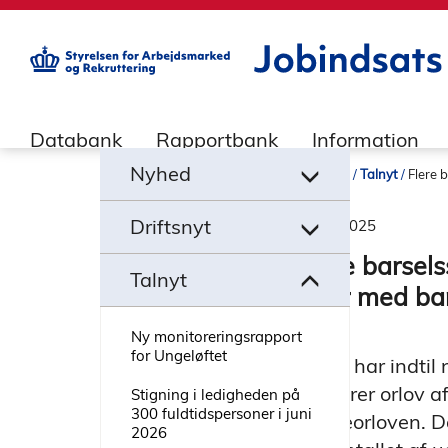
builddate: 2026-02-02 16:12:57
Databank
Rapportbank
Information
Nyheder
Talnyt
Flere 
18.06.2025
Flere barsels
uger med bar
Ny monitoreringsrapport
for Ungeløftet
STAR har indtil
vedrører orlov a
Stigning i ledigheden på
300 fuldtidspersoner i juni
fædreorloven. Da
2026