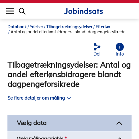
builddate: 2026-02-02 16:12:57
Databank
Ydelser
Tilbagetrækningsydelser
Efterløn
Antal og andel efterlønsbidragere blandt dagpengeforsikrede